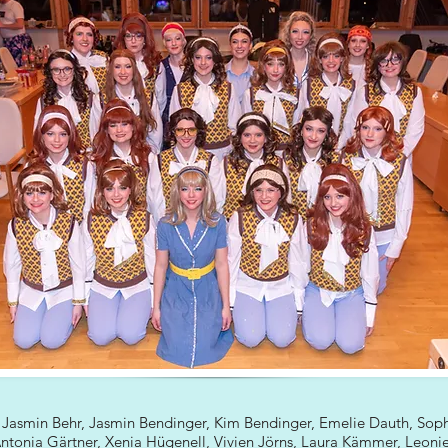
 Jasmin Behr, Jasmin Bendinger, Kim Bendinger, Emelie Dauth, Soph
 Antonia Gärtner, Xenia Hügenell, Vivien Jörns, Laura Kämmer, Leon